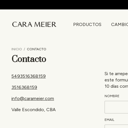
PRODUCTOS
CAMBI
INICIO
/
CONTACTO
Contacto
Si te arrep
5493516368159
este formu
10 días cor
3516368159
NOMBRE
info@carameier.com
Valle Escondido, CBA
EMAIL