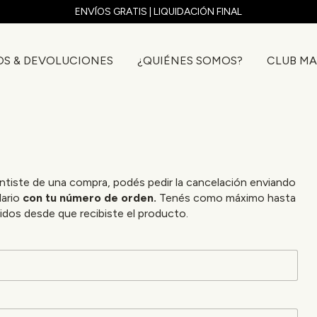
ENVÍOS GRATIS | LIQUIDACIÓN FINAL
OS & DEVOLUCIONES
¿QUIÉNES SOMOS?
CLUB MA
entiste de una compra, podés pedir la cancelación enviando
lario
con tu número de orden.
Tenés como máximo hasta
ridos desde que recibiste el producto.