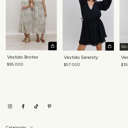
Sin 
Vestido Brotes
Vestido Serenity
Ves
$95.000
$57.000
$35
Categorías