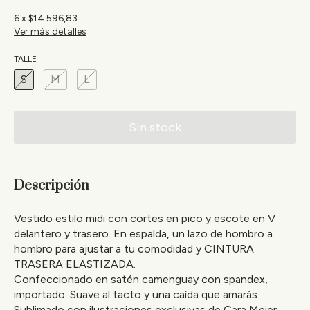
6
x
$14.596,83
Ver más detalles
TALLE
S
M
L
Descripción
Vestido estilo midi con cortes en pico y escote en V
delantero y trasero. En espalda, un lazo de hombro a
hombro para ajustar a tu comodidad y CINTURA
TRASERA ELASTIZADA.
Confeccionado en satén camenguay con spandex,
importado. Suave al tacto y una caída que amarás.
Sublimado con ilustraciones exclusivas de Cara Meier.