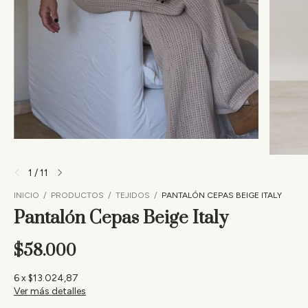
1
/
11
INICIO
/
PRODUCTOS
/
TEJIDOS
/
PANTALÓN CEPAS BEIGE ITALY
Pantalón Cepas Beige Italy
$58.000
6
x
$13.024,87
Ver más detalles