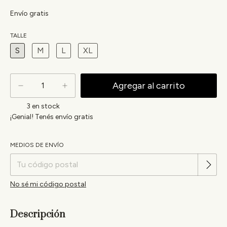
Envío gratis
TALLE
S
M
L
XL
3
en stock
¡Genial! Tenés envío gratis
Cambiar CP
MEDIOS DE ENVÍO
Entregas para el CP:
No sé mi código postal
Descripción